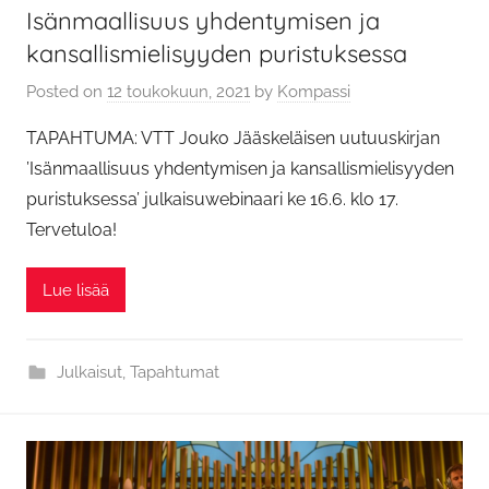
Isänmaallisuus yhdentymisen ja
kansallismielisyyden puristuksessa
Posted on
12 toukokuun, 2021
by
Kompassi
TAPAHTUMA: VTT Jouko Jääskeläisen uutuuskirjan
’Isänmaallisuus yhdentymisen ja kansallismielisyyden
puristuksessa’ julkaisuwebinaari ke 16.6. klo 17.
Tervetuloa!
Lue lisää
Julkaisut
,
Tapahtumat