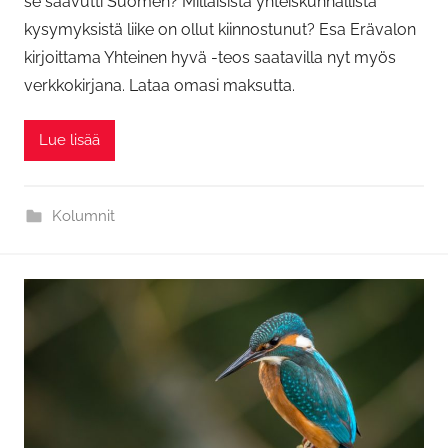
se saavutti Suomen? Millaisista yhteiskunnallista
kysymyksistä liike on ollut kiinnostunut? Esa Erävalon
kirjoittama Yhteinen hyvä -teos saatavilla nyt myös
verkkokirjana. Lataa omasi maksutta.
Lue lisää
Kolumnit