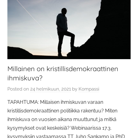
Millainen on kristillisdemokraattinen
ihmiskuva?
Posted on
24 helmikuun, 2021
by
Kompassi
TAPAHTUMA: Millaisen ihmiskuvan varaan
kristillisdemokraattinen politiikka rakentuu? Miten
ihmiskuva on vuosien aikana muuttunut ja mitkä
kysymykset ovat keskeisiä? Webinaarissa 17.3.
kysymyksiin vastaamassa TT Juho Sankamo ja PhD