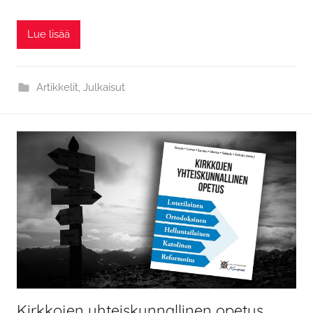
Lue lisää
Artikkelit
,
Julkaisut
Kirkkojen yhteiskunnallinen opetus