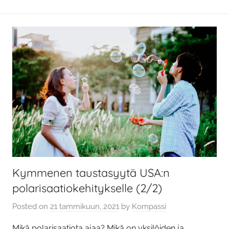
Kymmenen taustasyytä USA:n
polarisaatiokehitykselle (2/2)
Posted on
21 tammikuun, 2021
by
Kompassi
Mikä polarisaatiota ajaa? Mikä on yksilöiden ja