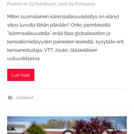
Posted on
23 huhtikuun, 2021
by
Kompassi
Miten suomalainen isänmaallisuuskäsitys on elänyt
1800-luvulta tähän päivään? Onko perinteisellä
”isänmaallisuudella” enää tilaa globalisaation ja
kansallismielisyyden paineiden keskellä, kysytään ent.
kansanedustaja, VTT Jouko Jääskeläisen
uutuuskirjassa.
Lue lisää
Julkaisut