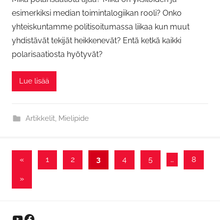
esimerkiksi median toimintalogiikan rooli? Onko
yhteiskuntamme politisoitumassa liikaa kun muut
yhdistävät tekijät heikkenevät? Entä ketkä kaikki
polarisaatiosta hyötyvät?
Lue lisää
Artikkelit
,
Mielipide
Artikkelien
Previous
«
1
2
3
4
5
…
8
Posts
sivutus
Next
»
Posts
YouTube
Facebook