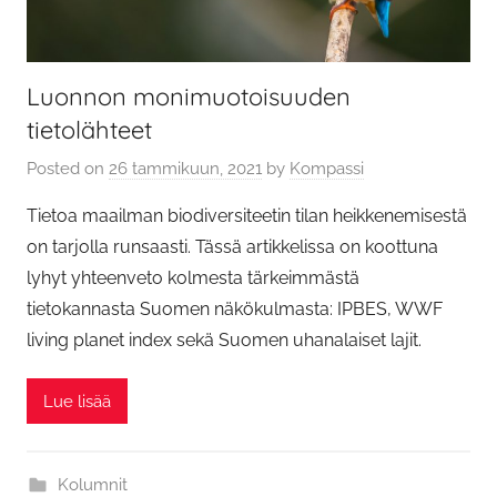
Luonnon monimuotoisuuden
tietolähteet
Posted on
26 tammikuun, 2021
by
Kompassi
Tietoa maailman biodiversiteetin tilan heikkenemisestä
on tarjolla runsaasti. Tässä artikkelissa on koottuna
lyhyt yhteenveto kolmesta tärkeimmästä
tietokannasta Suomen näkökulmasta: IPBES, WWF
living planet index sekä Suomen uhanalaiset lajit.
Lue lisää
Kolumnit