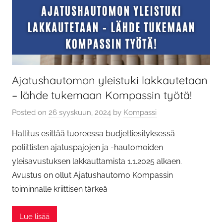
Ajatushautomon yleistuki lakkautetaan
– lähde tukemaan Kompassin työtä!
Posted on
26 syyskuun, 2024
by
Kompassi
Hallitus esittää tuoreessa budjettiesityksessä
poliittisten ajatuspajojen ja -hautomoiden
yleisavustuksen lakkauttamista 1.1.2025 alkaen.
Avustus on ollut Ajatushautomo Kompassin
toiminnalle kriittisen tärkeä
Lue lisää