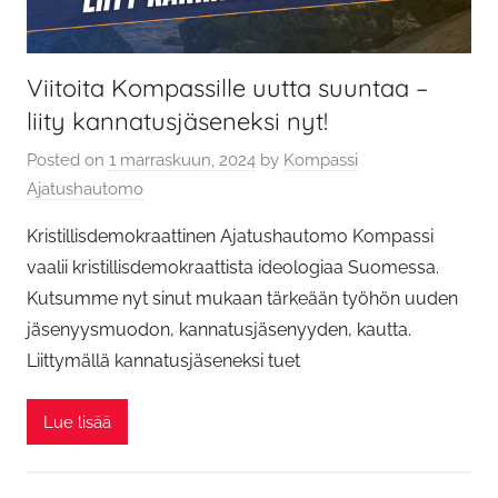
Viitoita Kompassille uutta suuntaa –
liity kannatusjäseneksi nyt!
Posted on
1 marraskuun, 2024
by
Kompassi
Ajatushautomo
Kristillisdemokraattinen Ajatushautomo Kompassi
vaalii kristillisdemokraattista ideologiaa Suomessa.
Kutsumme nyt sinut mukaan tärkeään työhön uuden
jäsenyysmuodon, kannatusjäsenyyden, kautta.
Liittymällä kannatusjäseneksi tuet
Lue lisää