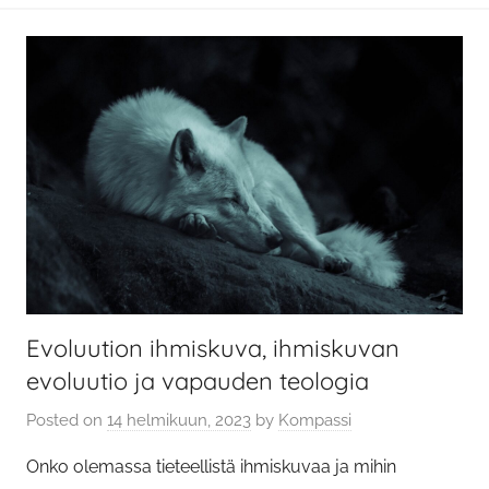
Evoluution ihmiskuva, ihmiskuvan
evoluutio ja vapauden teologia
Posted on
14 helmikuun, 2023
by
Kompassi
Onko olemassa tieteellistä ihmiskuvaa ja mihin