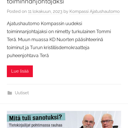
toiminnanjohtajaksi
Posted on
11 lokakuun, 2023
by
Kompassi Ajatushautomo
Ajatushautomo Kompassin uudeksi
toiminnanjohtajaksi on nimetty turkulainen Tommi
Terä. Muun muassa KD Nuorten pääsihteerinä
toiminut ja Turun kristillisdemokraatteja
puheenjohtava Terä
Lue lisää
Uutiset