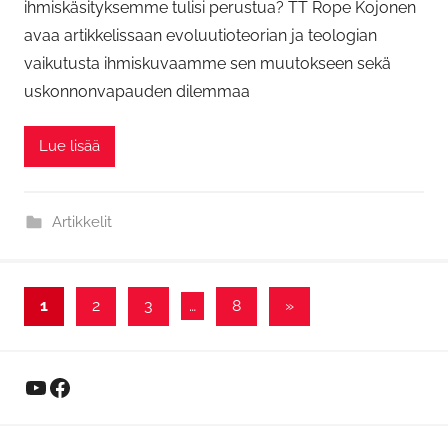
ihmiskäsityksemme tulisi perustua? TT Rope Kojonen
avaa artikkelissaan evoluutioteorian ja teologian
vaikutusta ihmiskuvaamme sen muutokseen sekä
uskonnonvapauden dilemmaa
Lue lisää
Artikkelit
Artikkelien
Next
1
2
3
…
8
»
Posts
sivutus
YouTube
Facebook