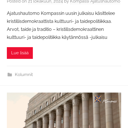
Posted on
21 lokakuun, 2024
by
Kompassi Ajatushautomo
Ajatushautomo Kompassin uusin julkaisu käsittelee
kristillisdemokraattista kulttuuri- ja taidepolitiikkaa.
Arvot, taide ja traditio – kristillsdemokraattinen
kulttuuri- ja taidepolitiikka käytännössä -julkaisu
Lue lisää
Kolumnit