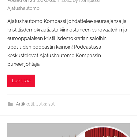
Posted on
28 toukokuun, 2024
by
Kompassi
Ajatushautomo
Ajatushautomo Kompassi johdattelee seuraajansa ja
kristillisdemokraatiasta kiinnostuneen eurovaaleihin ja
eurooppalaisen kristillisdemokratian saloihin
upouuden podcastin keinoin! Podcastissa
keskustelevat Ajatushautomo Kompassin
puheenjohtaja
Lue lisää
Artikkelit
,
Julkaisut