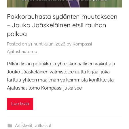
Pakkorauhasta sydänten muutokseen
– Jouko Jääskeläinen etsii rauhan
polkua
Posted on
21 huhtikuun, 2026
by
Kompassi
Ajatushautomo
Pitkän linjan poliitikko ja yhteiskunnallinen vaikuttaja
Jouko Jääskeläinen valmistelee uutta kirjaa, joka
tarttuu yhteen maailman vaikeimmista konflikteista.
Ajatushautomo Kompassi julkaisee
Lue lisää
Artikkelit
,
Julkaisut