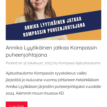
Annika Lyytikäinen jatkaa Kompassin
puheenjohtajana
Posted on
12 lokakuun, 2023
by
Kompassi Ajatushautomo
Ajatushautomo Kompassin syyskokous valitsi
järjestöä jo kuluvana vuonna johtaneen helsinkiläisen
Annika Lyytikäisen järjestön puheenjohtajaksi vuodelle
2024. Aiemmin muun muassa KD
Lue lisää