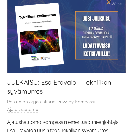
JULKAISU: Esa Erävalo – Tekniikan
syvämurros
Posted on
24 joulukuun, 2024
by
Kompassi
Ajatushautomo
Ajatushautomo Kompassin emerituspuheenjohtaja
Esa Erävalon uusin teos Tekniikan syvämurros –