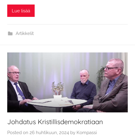
Lue lisää
Artikkelit
Johdatus Kristillisdemokratiaan
Posted on
26 huhtikuun, 2024
by
Kompassi