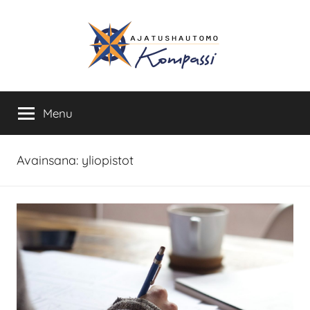
Skip
to
content
Ajatushautomo
Menu
Kompassi
Avainsana:
yliopistot