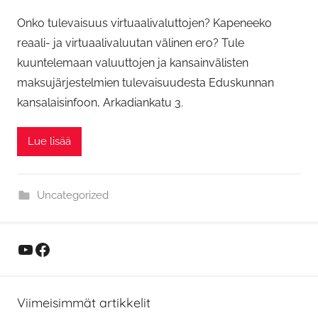
Onko tulevaisuus virtuaalivaluttojen? Kapeneeko
reaali- ja virtuaalivaluutan välinen ero? Tule
kuuntelemaan valuuttojen ja kansainvälisten
maksujärjestelmien tulevaisuudesta Eduskunnan
kansalaisinfoon, Arkadiankatu 3.
Lue lisää
Uncategorized
YouTube
Facebook
Viimeisimmät artikkelit