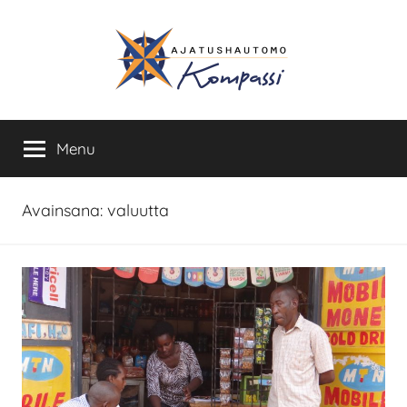
Skip
to
content
Ajatushautomo
Menu
Kompassi
Avainsana:
valuutta