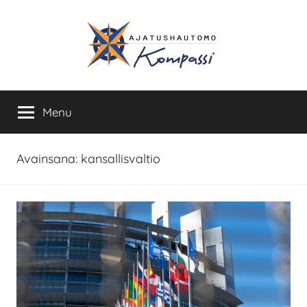
Skip
to
content
Ajatushautomo
Menu
Kompassi
Avainsana:
kansallisvaltio