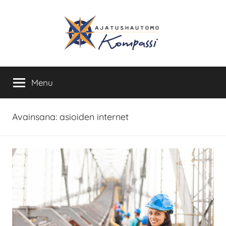
Skip
to
content
Ajatushautomo
Menu
Kompassi
Avainsana:
asioiden internet