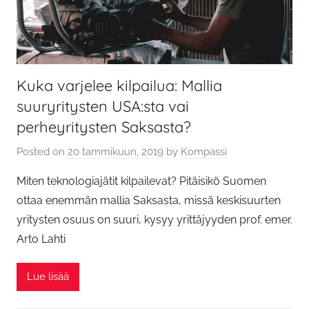
Kuka varjelee kilpailua: Mallia
suuryritysten USA:sta vai
perheyritysten Saksasta?
Posted on
20 tammikuun, 2019
by
Kompassi
Miten teknologiajätit kilpailevat? Pitäisikö Suomen
ottaa enemmän mallia Saksasta, missä keskisuurten
yritysten osuus on suuri, kysyy yrittäjyyden prof. emer.
Arto Lahti
Lue lisää