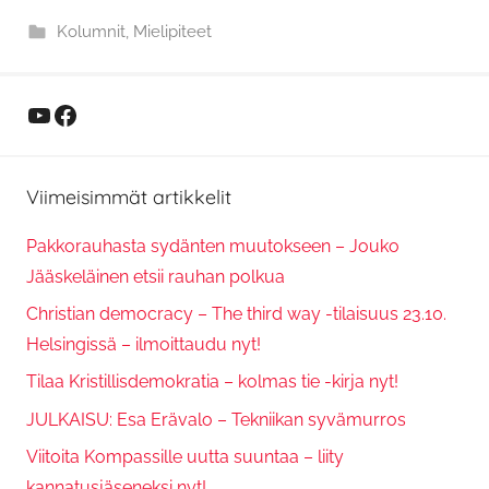
Kolumnit
,
Mielipiteet
YouTube
Facebook
Viimeisimmät artikkelit
Pakkorauhasta sydänten muutokseen – Jouko
Jääskeläinen etsii rauhan polkua
Christian democracy – The third way -tilaisuus 23.10.
Helsingissä – ilmoittaudu nyt!
Tilaa Kristillisdemokratia – kolmas tie -kirja nyt!
JULKAISU: Esa Erävalo – Tekniikan syvämurros
Viitoita Kompassille uutta suuntaa – liity
kannatusjäseneksi nyt!