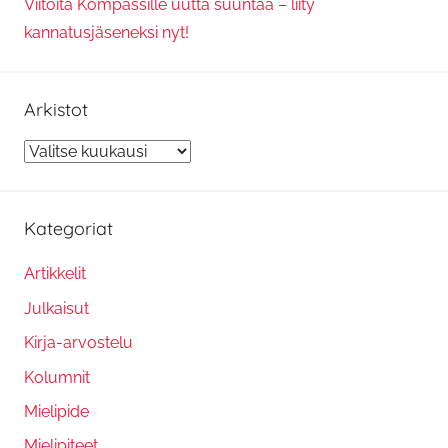
Viitoita Kompassille uutta suuntaa – liity
kannatusjäseneksi nyt!
Arkistot
Arkistot
Kategoriat
Artikkelit
Julkaisut
Kirja-arvostelu
Kolumnit
Mielipide
Mielipiteet