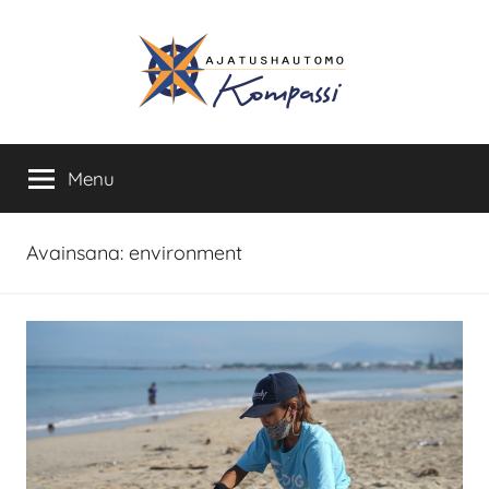
Skip
to
content
Ajatushautomo
Menu
Kompassi
Avainsana:
environment