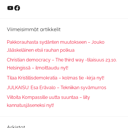
YouTube
Facebook
Viimeisimmät artikkelit
Pakkorauhasta sydänten muutokseen – Jouko
Jääskeläinen etsii rauhan polkua
Christian democracy – The third way -tilaisuus 23.10.
Helsingissä – ilmoittaudu nyt!
Tilaa Kristillisdemokratia – kolmas tie -kirja nyt!
JULKAISU: Esa Erävalo – Tekniikan syvämurros
Viitoita Kompassille uutta suuntaa – liity
kannatusjäseneksi nyt!
Arkistot