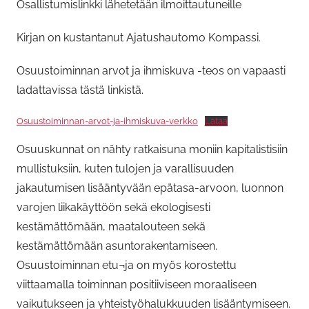
Osallistumislinkki lähetetään ilmoittautuneille
Kirjan on kustantanut Ajatushautomo Kompassi.
Osuustoiminnan arvot ja ihmiskuva -teos on vapaasti
ladattavissa tästä linkistä.
Osuustoiminnan-arvot-ja-ihmiskuva-verkko
Lataa
Osuuskunnat on nähty ratkaisuna moniin kapitalistisiin
mullistuksiin, kuten tulojen ja varallisuuden
jakautumisen lisääntyvään epätasa-arvoon, luonnon
varojen liikakäyttöön sekä ekologisesti
kestämättömään, maatalouteen sekä
kestämättömään asuntorakentamiseen.
Osuustoiminnan etu¬ja on myös korostettu
viittaamalla toiminnan positiiviseen moraaliseen
vaikutukseen ja yhteistyöhalukkuuden lisääntymiseen.