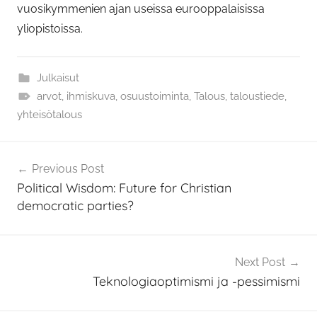
vuosikymmenien ajan useissa eurooppalaisissa
yliopistoissa.
Julkaisut
arvot
,
ihmiskuva
,
osuustoiminta
,
Talous
,
taloustiede
,
yhteisötalous
Artikkelien
Previous Post
selaus
Political Wisdom: Future for Christian
democratic parties?
Next Post
Teknologiaoptimismi ja -pessimismi