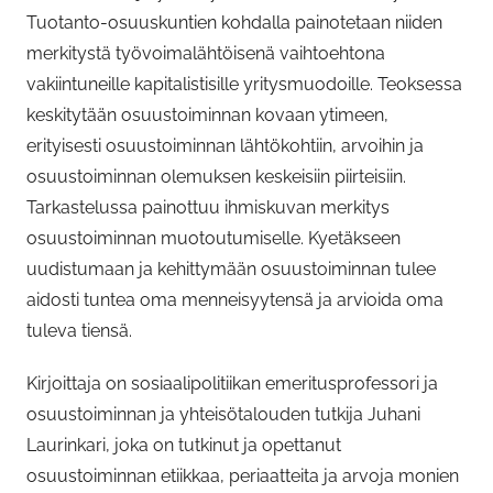
Tuotanto-osuuskuntien kohdalla painotetaan niiden
merkitystä työvoimalähtöisenä vaihtoehtona
vakiintuneille kapitalistisille yritysmuodoille. Teoksessa
keskitytään osuustoiminnan kovaan ytimeen,
erityisesti osuustoiminnan lähtökohtiin, arvoihin ja
osuustoiminnan olemuksen keskeisiin piirteisiin.
Tarkastelussa painottuu ihmiskuvan merkitys
osuustoiminnan muotoutumiselle. Kyetäkseen
uudistumaan ja kehittymään osuustoiminnan tulee
aidosti tuntea oma menneisyytensä ja arvioida oma
tuleva tiensä.
Kirjoittaja on sosiaalipolitiikan emeritusprofessori ja
osuustoiminnan ja yhteisötalouden tutkija Juhani
Laurinkari, joka on tutkinut ja opettanut
osuustoiminnan etiikkaa, periaatteita ja arvoja monien