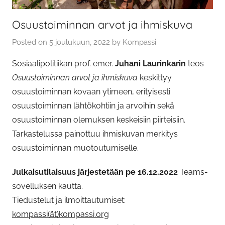
Osuustoiminnan arvot ja ihmiskuva
Posted on
5 joulukuun, 2022
by
Kompassi
Sosiaalipolitiikan prof. emer.
Juhani Laurinkarin
teos
Osuustoiminnan arvot ja ihmiskuva
keskittyy
osuustoiminnan kovaan ytimeen, erityisesti
osuustoiminnan lähtökohtiin ja arvoihin sekä
osuustoiminnan olemuksen keskeisiin piirteisiin.
Tarkastelussa painottuu ihmiskuvan merkitys
osuustoiminnan muotoutumiselle.
Julkaisutilaisuus järjestetään pe 16.12.2022
Teams-
sovelluksen kautta.
Tiedustelut ja ilmoittautumiset:
kompassi(ät)kompassi.org